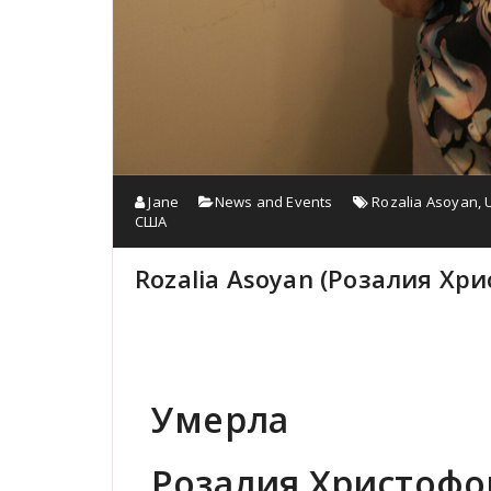
Jane
News and Events
Rozalia Asoyan
,
США
Rozalia Asoyan (Розалия Хр
Умерла
Розалия Христофо