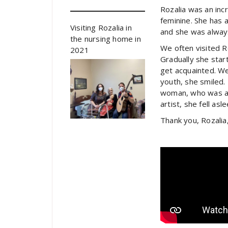
Rozalia was an inc
feminine. She has a
Visiting Rozalia in
and she was always
the nursing home in
We often visited 
2021
Gradually she star
get acquainted. We
youth, she smiled.
woman, who was an 
artist, she fell as
Thank you, Rozalia,