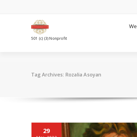
Skip
to
content
We
501 (c) (3) Nonprofit
Tag Archives: Rozalia Asoyan
29