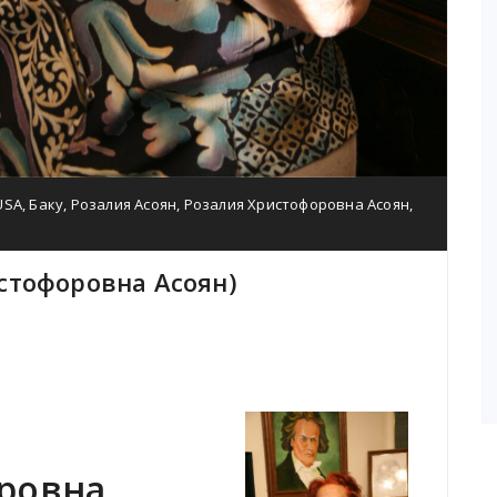
USA
,
Баку
,
Розалия Асоян
,
Розалия Христофоровна Асоян
,
истофоровна Асоян)
ровна