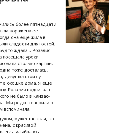
мились более пятнадцати
была поражена её
когда она еще жила в
ыли сладости для гостей.
к будто ждала… Розалия
на посещала уроки
исовала столько картин,
 одна тоже досталась.
р, девушка стоит у
ет в окошке дома. Я еще
тину Розалия подписала
кого не было в Канзас-
на. Мы редко говорили о
ём вспоминала.
духом, мужественная, но
жена, с красивой
всегда улыбалась.