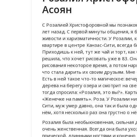
Асоян
С Розалией Христофоровной мы познако
лет назад. С первой минуты общения, я 
живости и харизматичности. У Розалии, 
квартире в центре Канзас-Сити, всегда б
Приходишь к ней, тут же чай и торт, ка
решила, что хочет рисовать уже в 83. О
рисования некоторое время, а потом нар
что стала дарить их своим друзьям. Мне
Есть в ней такое что-то магическое: вече
дерева на берегу озера и смотрит на св
тогда спросила: «Розалия, это вы?». Кар
«Женечке на память». Роза. У Розалии ни
Сити, муж умер давно, она так и была од
нём, хотя несколько раз она грустно о н
Розалия была необыкновенная, сильная 
очень женственная. Всегда она была ухо
прической, длинными ногтями и конечно 