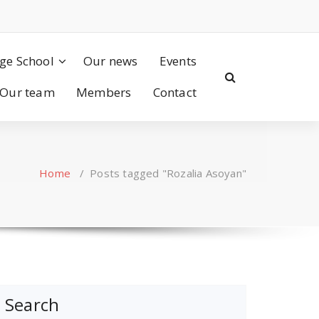
ge School
Our news
Events
Our team
Members
Contact
Home
/
Posts tagged "Rozalia Asoyan"
Search