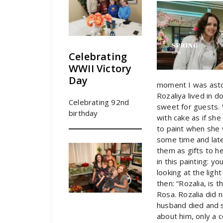
Celebrating
WWII Victory
Day
moment I was asto
Rozaliya lived in 
Celebrating 92nd
sweet for guests.
birthday
with cake as if sh
to paint when she 
some time and late
them as gifts to h
in this painting: y
looking at the ligh
then: “Rozalia, is 
Rosa. Rozalia did 
husband died and s
about him, only a 